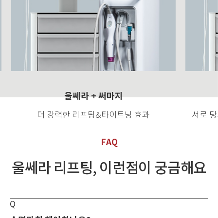
울쎄라 + 써마지
더 강력한
리프팅&타이트닝 효과
서로 당
FAQ
울쎄라 리프팅, 이런점이 궁금해요