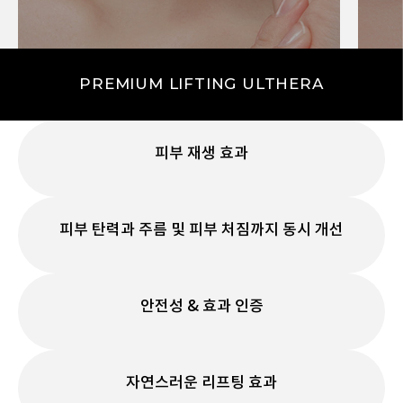
페이스 라인(턱 / 심부볼)
이마
PREMIUM LIFTING ULTHERA
피부 재생
효과
피부 탄력과 주름 및
피부 처짐까지 동시 개선
안전성
& 효과 인증
자연스러운
리프팅 효과