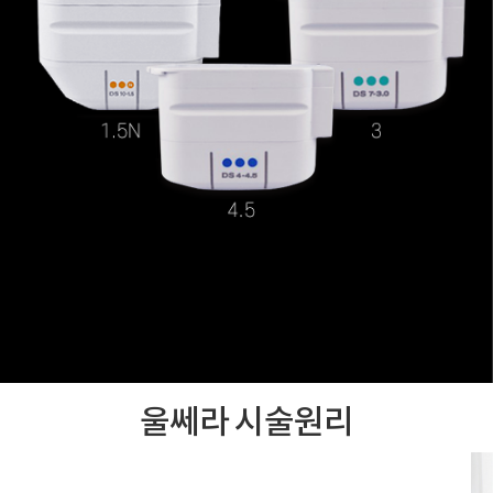
울쎄라 시술원리