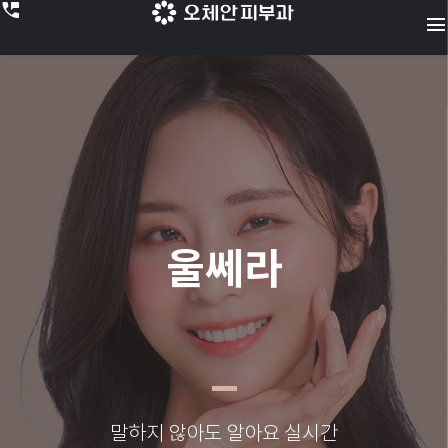
perm_phone_msg
menu
울쎄라
말하지 않아도 알아요
실시간