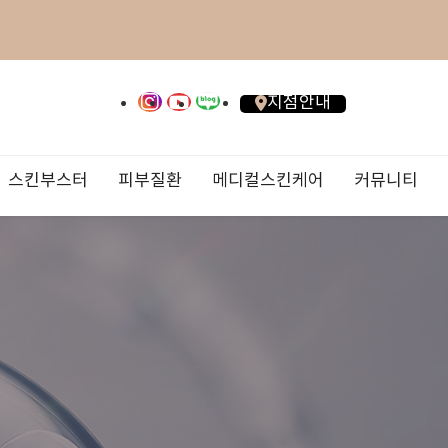
지점안내
스킨부스터
피부질환
메디컬스킨케어
커뮤니티
이토모반
진료안내/오시는 길
올리지오X
대상포진
AirJET리프팅