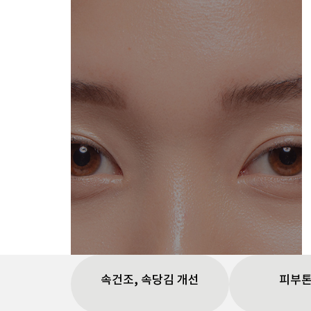
이마주름
속건조, 속당김 개선
피부톤