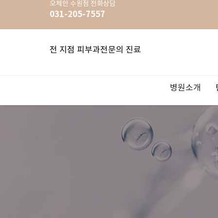
오체안
수원점
전화상담
031-205-7557
전 지점 피부과전문의 진료
병원소개
OZHEAN: 오체안
리프팅FIT
색소 FIT
여드름 FIT
홍조 FIT
리쥬란힐러
백반증/건선
하이퍼럭스
이벤트
FIT 이란?
울쎄라
기미/잡티
여드름치
홍조치료/
보톡스&
사마귀/티
Skincare
공지사항
지점안내
슈링크리프팅
OZHEAN 
스킨아우
레프톤