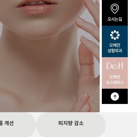
목주름
름 개선
피지량 감소