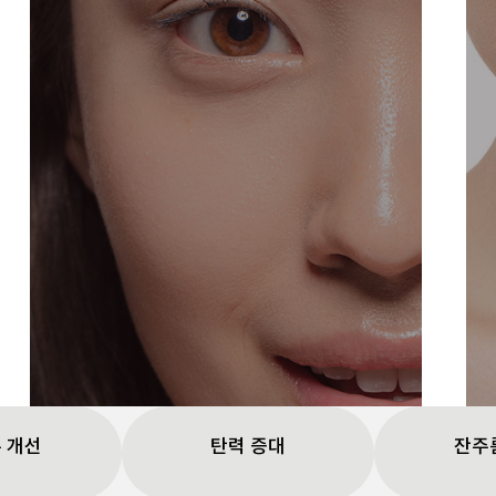
눈가주름
 개선
탄력 증대
잔주