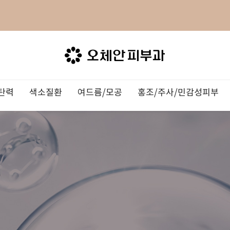
탄력
색소질환
여드름/모공
홍조/주사/민감성피부
물광주사
/주근깨
료
주사
더모톡신
눈
 Program
의료진소개
인모드 리프팅
검버섯
여드름흉터/자국
하이퍼럭스
습진/두드러기
LDM
장비소개
써마지 FLX
오타모반/
모공치료
쥬베룩
아토피
이온자임
TV
라
OZHEAN NEWS
3DEEP
인트라셀