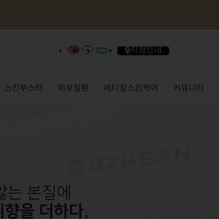
지점안내
스킨부스터
피부질환
메디컬스킨케어
커뮤니티
이토모반
진료안내/오시는 길
올리지오X
대상포진
AirJET리프팅