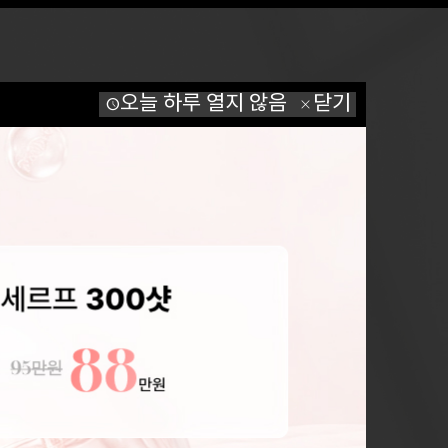
다.
오늘 하루 열지 않음
닫기
schedule
close