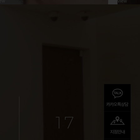
iew
view
1
7