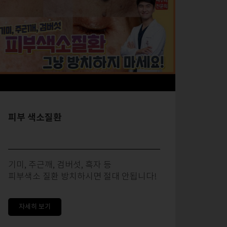
피부 색소질환
내 몸
기미, 주근깨, 검버섯, 흑자 등
어느 
피부색소 질환 방치하시면 절대 안됩니다!
반점이
자세히 보기
자세