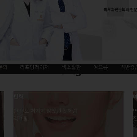
문의
리프팅레이저
색소질환
여드름
백반증
OZHEAN
Signature
탄력
한 번도 처지지 않았던 것처럼
변
리프팅