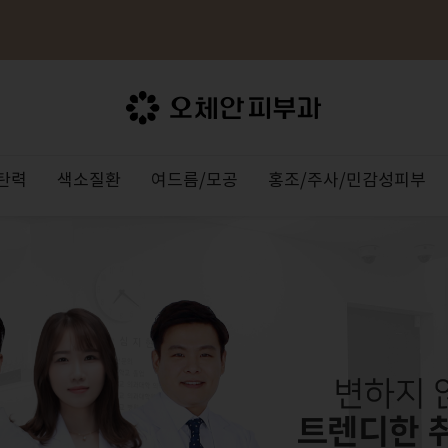
탄력
색소질환
여드름/모공
홍조/주사/민감성피부
/주근깨
료
주사
더모톡신
눈
 Program
의료진소개
인모드 리프팅
검버섯
여드름흉터/자국
하이퍼럭스
물광주사
습진/두드러기
LDM
장비소개
써마지 FLX
오타모반/
모공치료
쥬베룩
아토피
이온자임
TV
라
OZHEAN NEWS
3DEEP
인트라셀