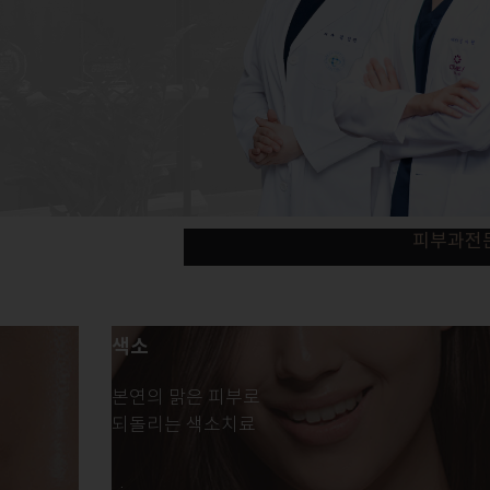
Previous
피부과전
색소
본연의 맑은 피부로
되돌리는 색소치료