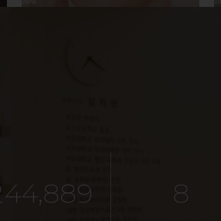
view
v
,
2
4
4
8
8
9
8