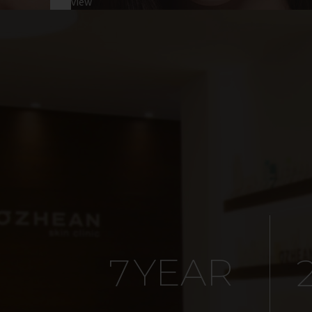
view
YEAR
7