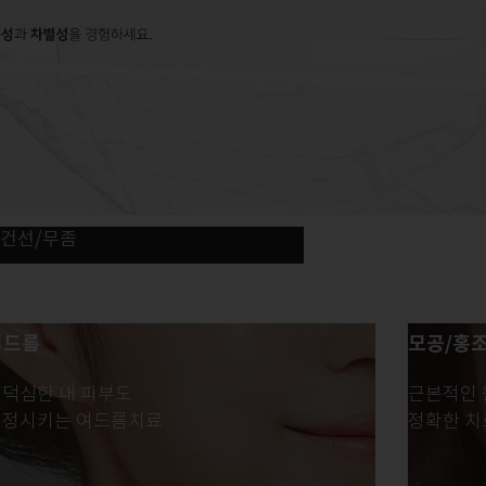
Next
/건선/무좀
여드름
모공/홍
덕심한 내 피부도
근본적인 
진정시키는 여드름치료
정확한 치