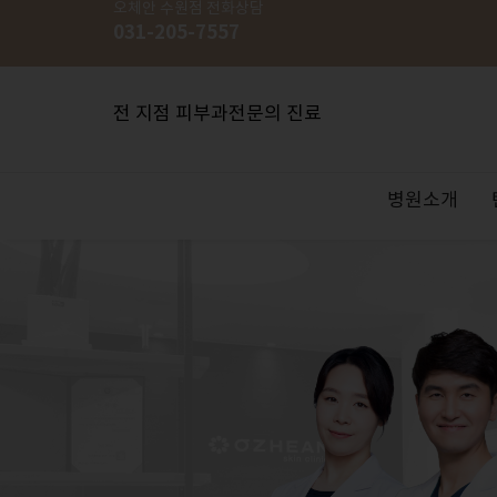
오체안
수원점
전화상담
031-205-7557
전 지점 피부과전문의 진료
병원소개
OZHEAN: 오체안
리프팅FIT
색소 FIT
여드름 FIT
홍조 FIT
리쥬란힐러
백반증/건선
하이퍼럭스
이벤트
FIT 이란?
울쎄라
기미/잡티
여드름치
홍조치료/
보톡스&
사마귀/티
Skincare
공지사항
지점안내
슈링크리프팅
OZHEAN 
스킨아우
레프톤