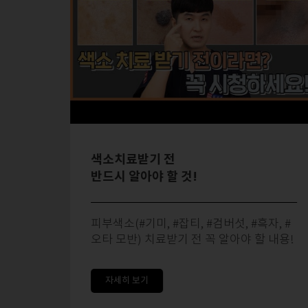
색소치료받기 전
반드시 알아야 할 것!
같은
피부색소(#기미, #잡티, #검버섯, #흑자, #
것!
오타 모반) 치료받기 전 꼭 알아야 할 내용!
자세히 보기