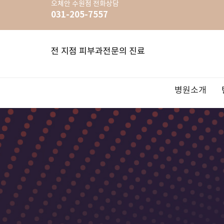
오체안
수원점
전화상담
031-205-7557
전 지점 피부과전문의 진료
병원소개
OZHEAN: 오체안
리프팅FIT
색소 FIT
여드름 FIT
홍조 FIT
리쥬란힐러
백반증/건선
하이퍼럭스
이벤트
FIT 이란?
울쎄라
기미/잡티
여드름치
홍조치료/
보톡스&
사마귀/티
Skincare
공지사항
지점안내
슈링크리프팅
OZHEAN 
스킨아우
레프톤