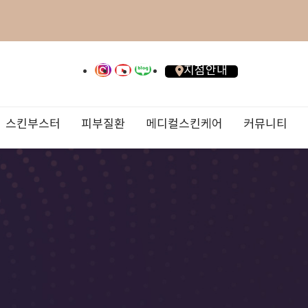
지점안내
스킨부스터
피부질환
메디컬스킨케어
커뮤니티
이토모반
진료안내/오시는 길
올리지오X
대상포진
AirJET리프팅