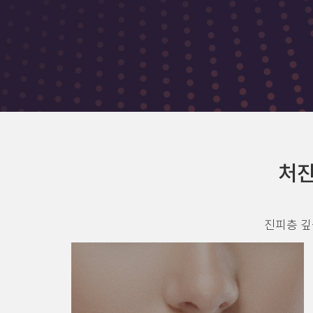
처진
진피층 깊