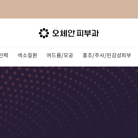
탄력
색소질환
여드름/모공
홍조/주사/민감성피부
/주근깨
료
주사
더모톡신
눈
 Program
의료진소개
인모드 리프팅
검버섯
여드름흉터/자국
하이퍼럭스
물광주사
습진/두드러기
LDM
장비소개
써마지 FLX
오타모반/
모공치료
쥬베룩
아토피
이온자임
3DEEP
TV
라
OZHEAN NEWS
인트라셀