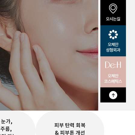
눈가주름 및 팔자주름
 눈가,
피부 탄력 회복
주름,
& 피부톤 개선