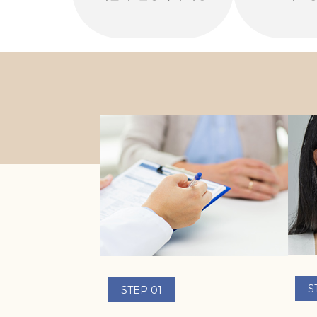
S
STEP 01