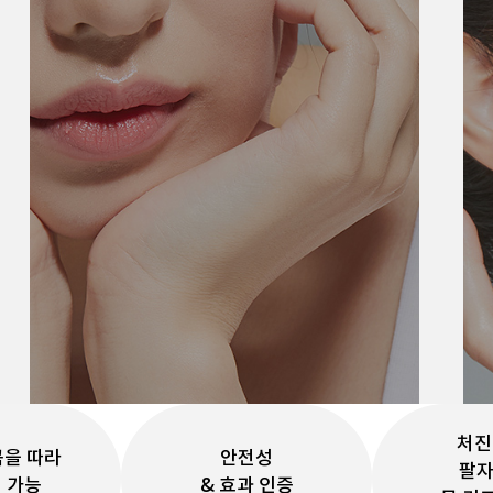
이중턱 및 심부볼
처진
곡을 따라
안전성
팔자
 가능
& 효과 인증