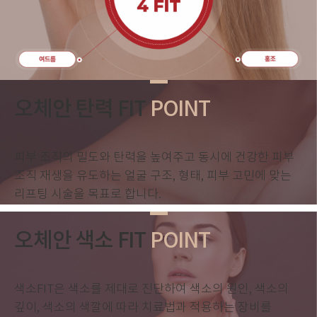
오체안 탄력 FIT
POINT
피부 조직의 밀도와 탄력을 높여주고
동시에 건강한 피부
조직 재생을 유도하는
얼굴 구조, 형태, 피부 고민에 맞는
리프팅 시술을 목표로 합니다.
오체안 색소 FIT
POINT
색소FIT은 색소를 제대로 진단하여
색소의 원인, 색소의
깊이, 색소의 색깔에 따라
치료법과 적용하는 장비를