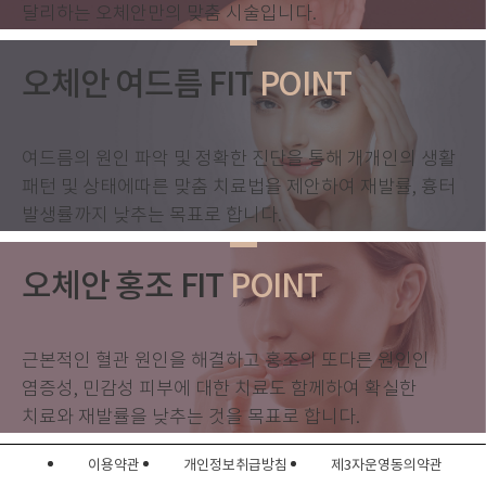
달리하는
오체안만의 맞춤 시술입니다.
오체안 여드름 FIT
POINT
여드름의 원인 파악 및 정확한 진단을 통해
개개인의 생활
패턴 및 상태에따른 맞춤 치료법을 제안하여
재발률, 흉터
발생률까지 낮추는 목표로 합니다.
오체안 홍조 FIT
POINT
근본적인 혈관 원인을 해결하고
홍조의 또다른 원인인
염증성, 민감성 피부에 대한 치료도 함께하여
확실한
치료와 재발률을 낮추는 것을 목표로 합니다.
이용약관
개인정보취급방침
제3자운영동의약관